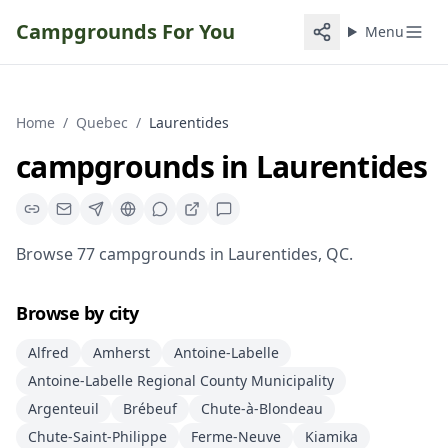
Campgrounds For You
Menu
Home
/
Quebec
/
Laurentides
campgrounds
in
Laurentides
Browse
77
campgrounds
in
Laurentides
,
QC
.
Browse by city
Alfred
Amherst
Antoine-Labelle
Antoine-Labelle Regional County Municipality
Argenteuil
Brébeuf
Chute-à-Blondeau
Chute-Saint-Philippe
Ferme-Neuve
Kiamika